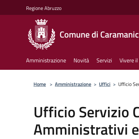
Salta al contenuto principale
Regione Abruzzo
Comune di Caramanic
Amministrazione
Novità
Servizi
Vivere 
Home
>
Amministrazione
>
Uffici
>
Ufficio Se
Ufficio Servizio C
Amministrativi e