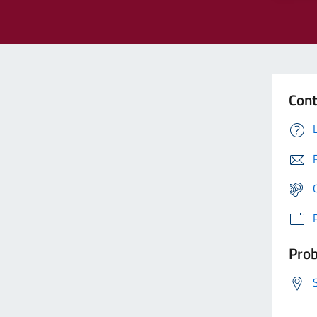
Cont
Prob