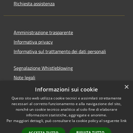
Richiesta assistenza
Amministrazione trasparente
Informativa privacy
Informativa sul trattamento dei dati personali
Segnalazione Whistleblowing
Note legali
×
Dichiarazione di accessibilità
Informazioni sui cookie
Questo sito web utilizza cookie tecnici e assimilati strettamente
necessari al corretto funzionamento e alla navigazione del sito,
nonché un cookie tecnico analitico al solo fine di elaborare
informazioni statistiche, aggregate e anonime.
RSS
Copyright © 2026 • Comune di
Per maggiori dettagli, può consultare la cookie policy al seguente
link
Accessibilità
Caramanico Terme • Powered
Privacy
Municipium
Accesso
by
•
RIFIUTA TUTTO
ACCETTA TUTTO