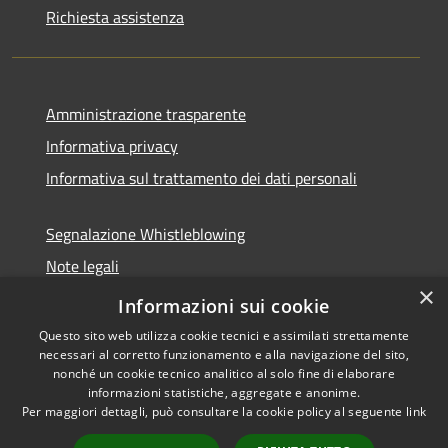
Richiesta assistenza
Amministrazione trasparente
Informativa privacy
Informativa sul trattamento dei dati personali
Segnalazione Whistleblowing
Note legali
×
Dichiarazione di accessibilità
Informazioni sui cookie
Questo sito web utilizza cookie tecnici e assimilati strettamente
necessari al corretto funzionamento e alla navigazione del sito,
nonché un cookie tecnico analitico al solo fine di elaborare
informazioni statistiche, aggregate e anonime.
RSS
Copyright © 2026 • Comune di
Per maggiori dettagli, può consultare la cookie policy al seguente
link
Accessibilità
Caramanico Terme • Powered
Privacy
Municipium
Accesso
by
•