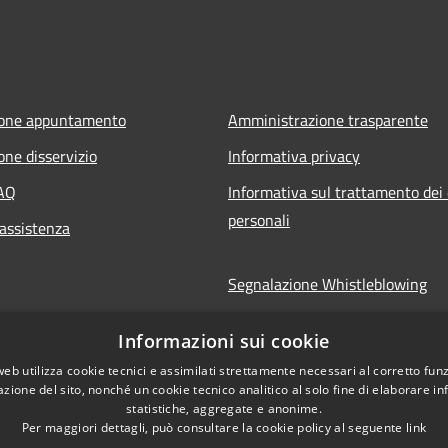
ione appuntamento
Amministrazione trasparente
one disservizio
Informativa privacy
FAQ
Informativa sul trattamento dei 
personali
 assistenza
Segnalazione Whistleblowing
Note legali
Informazioni sui cookie
Dichiarazione di accessibilità
web utilizza cookie tecnici e assimilati strettamente necessari al corretto fu
azione del sito, nonché un cookie tecnico analitico al solo fine di elaborare i
statistiche, aggregate e anonime.
Per maggiori dettagli, può consultare la cookie policy al seguente
link