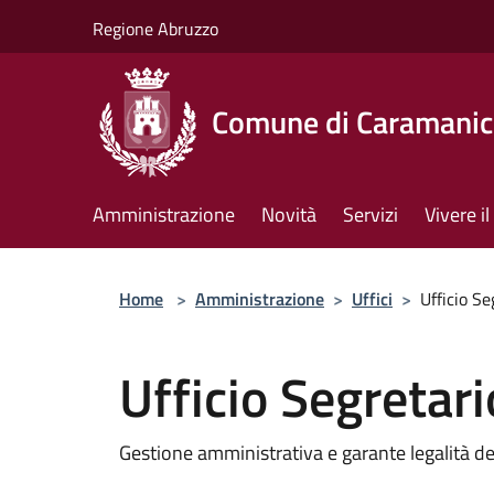
Salta al contenuto principale
Regione Abruzzo
Comune di Caramanic
Amministrazione
Novità
Servizi
Vivere 
Home
>
Amministrazione
>
Uffici
>
Ufficio S
Ufficio Segretar
Gestione amministrativa e garante legalità deg