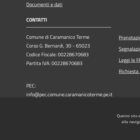
Documenti e dati
CONTATTI
Comune di Caramanico Terme
Prenotaz
Corso G. Bernardi, 30 - 65023
Segnalazi
Codice Fiscale: 00228670683
Leggi le 
Partita IVA: 00228670683
Richiesta
PEC:
info@pec.comune.caramanicoterme.pe.it
Centralino Unico: +39 085 9290202
Questo sito 
alla navig