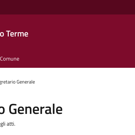
o Terme
il Comune
egretario Generale
io Generale
li atti.