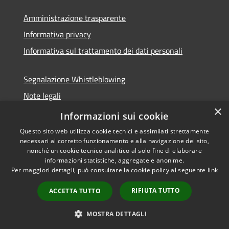
Amministrazione trasparente
Informativa privacy
Informativa sul trattamento dei dati personali
Segnalazione Whistleblowing
Note legali
×
Dichiarazione di accessibilità
Informazioni sui cookie
Questo sito web utilizza cookie tecnici e assimilati strettamente
necessari al corretto funzionamento e alla navigazione del sito,
nonché un cookie tecnico analitico al solo fine di elaborare
informazioni statistiche, aggregate e anonime.
RSS
Copyright © 2026 • Comune di
Per maggiori dettagli, può consultare la cookie policy al seguente
link
Accessibilità
Caramanico Terme • Powered
Privacy
Municipium
Accesso
by
•
RIFIUTA TUTTO
ACCETTA TUTTO
Cookie
redazione
Mappa del sito
MOSTRA DETTAGLI