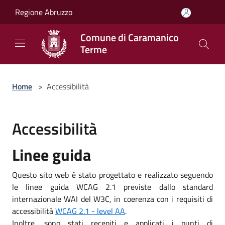
Salta al contenuto principale
Regione Abruzzo
Comune di Caramanico
Terme
Home
>
Accessibilità
Accessibilità
Linee guida
Questo sito web è stato progettato e realizzato seguendo
le linee guida WCAG 2.1 previste dallo standard
internazionale WAI del W3C, in coerenza con i requisiti di
accessibilità
WCAG 2.1 - level AA
.
Inoltre, sono stati recepiti e applicati i punti di