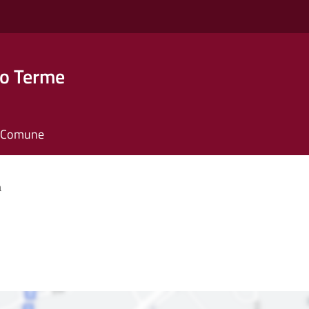
o Terme
il Comune
a