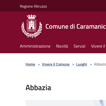
Salta al contenuto principale
Regione Abruzzo
Comune di Caramanic
Amministrazione
Novità
Servizi
Vivere 
Home
>
Vivere il Comune
>
Luoghi
>
Abbazi
Abbazia