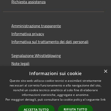
Richiesta assistenza
Amministrazione trasparente
Informativa privacy
Informativa sul trattamento dei dati personali
Segnalazione Whistleblowing
Note legali
×
Dichiarazione di accessibilità
Informazioni sui cookie
Questo sito web utilizza cookie tecnici e assimilati strettamente
necessari al corretto funzionamento e alla navigazione del sito,
nonché un cookie tecnico analitico al solo fine di elaborare
informazioni statistiche, aggregate e anonime.
RSS
Copyright © 2026 • Comune di
Per maggiori dettagli, può consultare la cookie policy al seguente
link
Accessibilità
Caramanico Terme • Powered
Privacy
Municipium
Accesso
by
•
RIFIUTA TUTTO
ACCETTA TUTTO