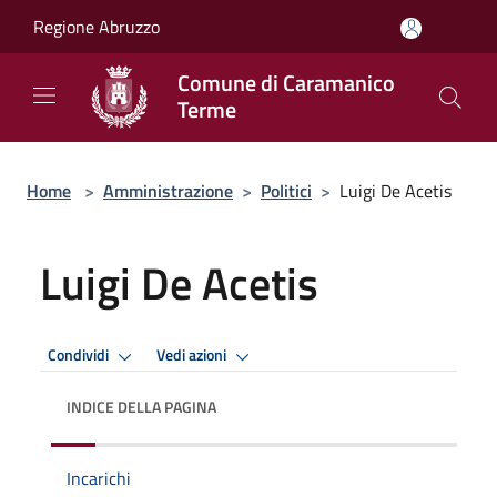
Salta al contenuto principale
Regione Abruzzo
Comune di Caramanico
Terme
Home
>
Amministrazione
>
Politici
>
Luigi De Acetis
Luigi De Acetis
Condividi
Vedi azioni
INDICE DELLA PAGINA
Incarichi