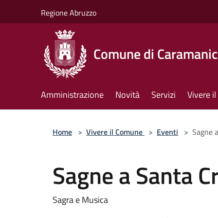
Salta al contenuto principale
Regione Abruzzo
Comune di Caramanic
Amministrazione
Novità
Servizi
Vivere 
Home
>
Vivere il Comune
>
Eventi
>
Sagne a
Sagne a Santa C
Sagra e Musica