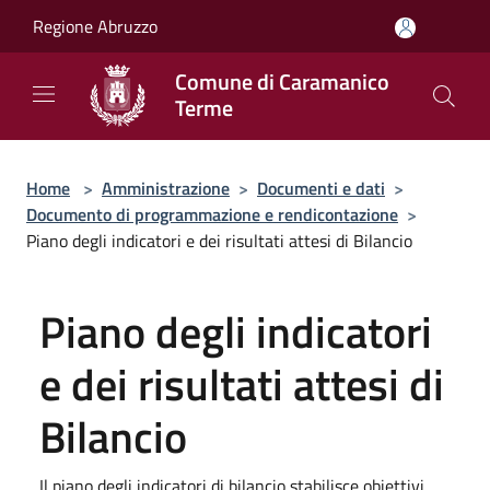
Salta al contenuto principale
Regione Abruzzo
Comune di Caramanico
Terme
Home
>
Amministrazione
>
Documenti e dati
>
Documento di programmazione e rendicontazione
>
Piano degli indicatori e dei risultati attesi di Bilancio
Piano degli indicatori
e dei risultati attesi di
Bilancio
Il piano degli indicatori di bilancio stabilisce obiettivi